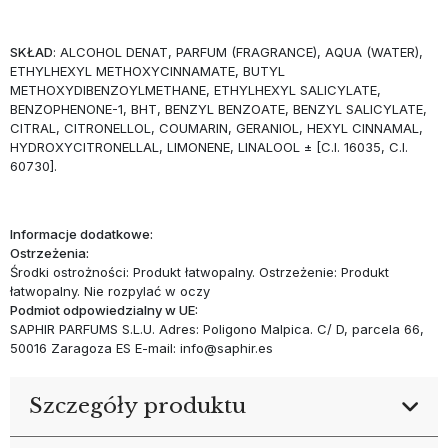
SKŁAD
: ALCOHOL DENAT, PARFUM (FRAGRANCE), AQUA (WATER),
ETHYLHEXYL METHOXYCINNAMATE, BUTYL
METHOXYDIBENZOYLMETHANE, ETHYLHEXYL SALICYLATE,
BENZOPHENONE-1, BHT, BENZYL BENZOATE, BENZYL SALICYLATE,
CITRAL, CITRONELLOL, COUMARIN, GERANIOL, HEXYL CINNAMAL,
HYDROXYCITRONELLAL, LIMONENE, LINALOOL ± [C.I. 16035, C.I.
60730].
Informacje dodatkowe:
Ostrzeżenia:
Środki ostrożności: Produkt łatwopalny. Ostrzeżenie: Produkt
łatwopalny. Nie rozpylać w oczy
Podmiot odpowiedzialny w UE:
SAPHIR PARFUMS S.L.U. Adres: Poligono Malpica. C/ D, parcela 66,
50016 Zaragoza ES E-mail: info@saphir.es
Szczegóły produktu