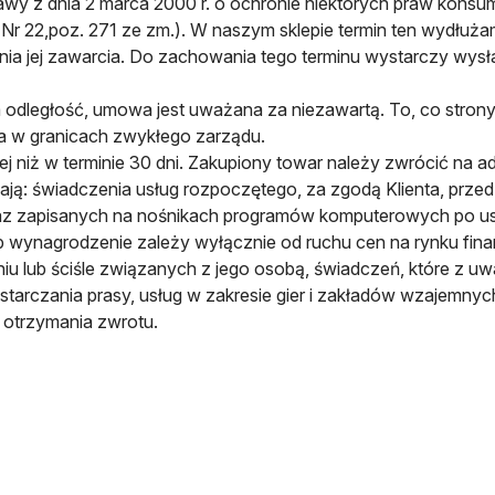
ustawy z dnia 2 marca 2000 r. o ochronie niektórych praw kon
Nr 22,poz. 271 ze zm.). W naszym sklepie termin ten wydłuż
nia jej zawarcia. Do zachowania tego terminu wystarczy wys
odległość, umowa jest uważana za niezawartą. To, co strony
a w granicach zwykłego zarządu.
ej niż w terminie 30 dni. Zakupiony towar należy zwrócić na 
ają: świadczenia usług rozpoczętego, za zgodą Klienta, przed
az zapisanych na nośnikach programów komputerowych po usun
 wynagrodzenie zależy wyłącznie od ruchu cen na rynku fi
u lub ściśle związanych z jego osobą, świadczeń, które z uw
starczania prasy, usług w zakresie gier i zakładów wzajemnyc
y otrzymania zwrotu.