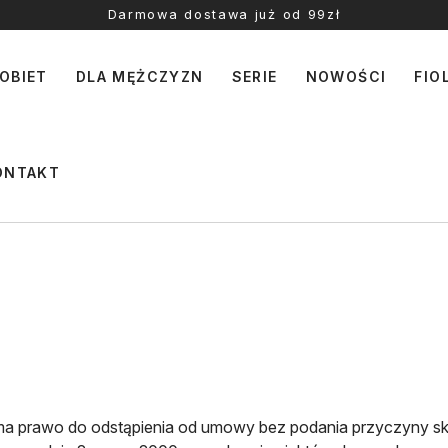
Darmowa dostawa już od 99zł
OBIET
DLA MĘŻCZYZN
SERIE
NOWOŚCI
FIO
ONTAKT
ma prawo do odstąpienia od umowy bez podania przyczyny sk