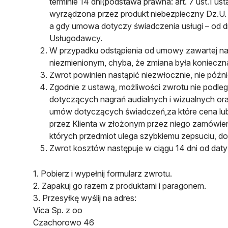
terminie 14 dni(podstawa prawna: art. 7 ust.1 
wyrządzona przez produkt niebezpieczny Dz.U. 
a gdy umowa dotyczy świadczenia usługi – od d
Usługodawcy.
W przypadku odstąpienia od umowy zawartej na 
niezmienionym, chyba, że zmiana była konieczn
Zwrot powinien nastąpić niezwłocznie, nie późni
Zgodnie z ustawą, możliwości zwrotu nie podleg
dotyczących nagrań audialnych i wizualnych or
umów dotyczących świadczeń,za które cena lub
przez Klienta w złożonym przez niego zamówieni
których przedmiot ulega szybkiemu zepsuciu, do
Zwrot kosztów następuje w ciągu 14 dni od dat
1. Pobierz i wypełnij formularz zwrotu.
2. Zapakuj go razem z produktami i paragonem.
3. Przesyłkę wyślij na adres:
Vica Sp. z oo
Czachorowo 46