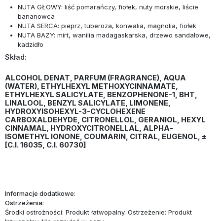
NUTA GŁOWY: liść pomarańczy, fiołek, nuty morskie, liście
bananowca
NUTA SERCA: pieprz, tuberoza, konwalia, magnolia, fiołek
NUTA BAZY: mirt, wanilia madagaskarska, drzewo sandałowe,
kadzidło
Skład:
ALCOHOL DENAT, PARFUM (FRAGRANCE), AQUA
(WATER), ETHYLHEXYL METHOXYCINNAMATE,
ETHYLHEXYL SALICYLATE, BENZOPHENONE-1, BHT,
LINALOOL, BENZYL SALICYLATE, LIMONENE,
HYDROXYISOHEXYL-3-CYCLOHEXENE
CARBOXALDEHYDE, CITRONELLOL, GERANIOL, HEXYL
CINNAMAL, HYDROXYCITRONELLAL, ALPHA-
ISOMETHYL IONONE, COUMARIN, CITRAL, EUGENOL, ±
[C.I. 16035, C.I. 60730]
Informacje dodatkowe:
Ostrzeżenia:
Środki ostrożności: Produkt łatwopalny. Ostrzeżenie: Produkt