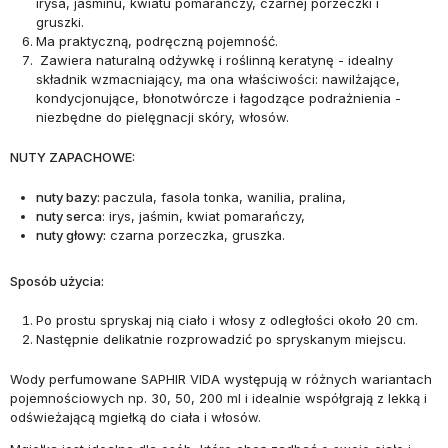
irysa, jaśminu, kwiatu pomarańczy, czarnej porzeczki i
gruszki.
Ma praktyczną, podręczną pojemność.
Zawiera naturalną odżywkę i roślinną keratynę - idealny
składnik wzmacniający, ma ona właściwości: nawilżające,
kondycjonujące, błonotwórcze i łagodzące podrażnienia -
niezbędne do pielęgnacji skóry, włosów.
NUTY ZAPACHOWE:
nuty bazy:
paczula, fasola tonka, wanilia, pralina,
nuty serca
: irys, jaśmin, kwiat pomarańczy,
nuty głowy:
czarna porzeczka, gruszka.
Sposób użycia:
Po prostu spryskaj nią ciało i włosy z odległości około 20 cm.
Następnie delikatnie rozprowadzić po spryskanym miejscu.
Wody perfumowane
SAPHIR VIDA
występują w różnych wariantach
pojemnościowych np. 30, 50, 200 ml i idealnie współgrają z lekką i
odświeżającą mgiełką do ciała i włosów.