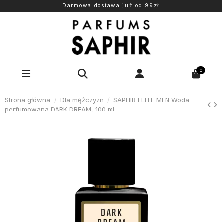
Darmowa dostawa już od 99zł
0
Strona główna
Dla mężczyzn
SAPHIR ELITE MEN Woda
perfumowana DARK DREAM, 100 ml