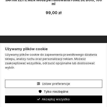
ml
99,00 zł
Informacje
Używamy plików cookie
Używamy plików cookie do zapewnienia prawidłowego działania
Kontakt
sklepu, analizy ruchu oraz personalizacji reklam. Możesz
zaakceptować wszystkie, odrzucić opcjonalne lub dostosować
Cookie settings
wybór.
Śledź nas
Polityka prywatności
Newsletter
Ustaw preferencje
Tylko niezbędne
Akceptuj wszystko
fbq('track', 'ViewContent');