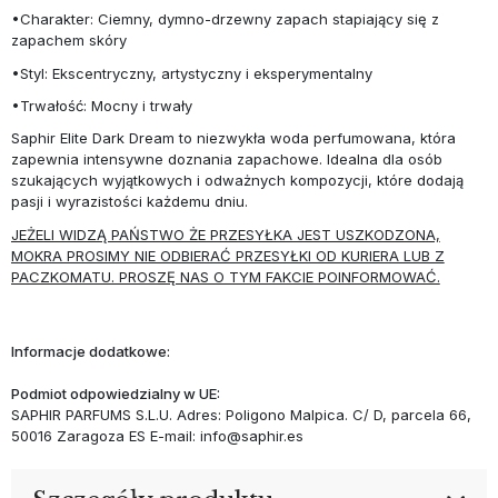
•Charakter: Ciemny, dymno-drzewny zapach stapiający się z
zapachem skóry
•Styl: Ekscentryczny, artystyczny i eksperymentalny
•Trwałość: Mocny i trwały
Saphir Elite Dark Dream to niezwykła woda perfumowana, która
zapewnia intensywne doznania zapachowe. Idealna dla osób
szukających wyjątkowych i odważnych kompozycji, które dodają
pasji i wyrazistości każdemu dniu.
JEŻELI WIDZĄ PAŃSTWO ŻE PRZESYŁKA JEST USZKODZONA,
MOKRA PROSIMY NIE ODBIERAĆ PRZESYŁKI OD KURIERA LUB Z
PACZKOMATU. PROSZĘ NAS O TYM FAKCIE POINFORMOWAĆ.
Informacje dodatkowe:
Podmiot odpowiedzialny w UE:
SAPHIR PARFUMS S.L.U. Adres: Poligono Malpica. C/ D, parcela 66,
50016 Zaragoza ES E-mail: info@saphir.es