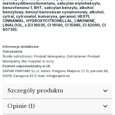
metoksydibenzoilometanu, salicylan etyloheksylu,
benzofenonu-1, BHT, salicylan benzylu, alkohol
benzylowy, benzyl benzoesan cynamonowy, alkohol,
cytral, cytronelol, kumaryna, geraniol, HEXYL
CINNAMAL, HYDROXYCITRONELLAL, LIMONENE,
LINALOOL, ± [CI 16035, CI 19140, CI 15985, CI 42090, CI
60730].
Informacje dodatkowe:
Ostrzeżenia:
Środki ostrożności: Produkt łatwopalny. Ostrzeżenie: Produkt
łatwopalny. Nie rozpylać w oczy
Podmiot odpowiedzialny w UE:
SAPHIR PARFUMS S.L.U. Adres: Poligono Malpica. C/ D, parcela 66,
50016 Zaragoza ES E-mail: info@saphir.es
Szczegóły produktu
Opinie (1)