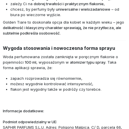
zależy Ci na
dobrej trwałości i praktycznym flakonie
,
chcesz, by perfumy były
uniwersalne i wielozadaniowe
– od
biura po wieczorne wyjście.
Golden Tiare to doskonała opcja dla kobiet w każdym wieku – jego
delikatność i klasyczny charakter sprawiają, że nie przytłacza, ale
subtelnie podkreśla osobowość
.
Wygoda stosowania i nowoczesna forma sprayu
Woda perfumowana została zamknięta w poręcznym flakonie o
pojemności
100 ml
, wyposażonym w
atomizer typu spray
. Taka
forma aplikacji sprawia, że:
zapach rozprowadza się równomiernie,
możesz wygodnie kontrolować intensywność,
flakon jest wygodny także w podróży czy torebce.
Informacje dodatkowe:
Podmiot odpowiedzialny w UE:
SAPHIR PARFUMS S.L.U. Adres: Poligono Malpica. C/ D, parcela 66,