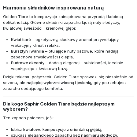
Harmonia składników inspirowana naturą
Golden Tiare to kompozycja zainspirowana przyrodą i kobiecą
delikatnością. Główne składniki zapachu łączą nuty słodyczy,
kwiatowej świeżości i kremowej głębi:
Kwiat tiaré
– egzotyczny, słodkawy aromat przywołujący
wakacyjny klimat i relaks,
Bursztyn i wanilia
– otulające nuty bazowe, które nadają
zapachowi zmysłowości i ciepła,
Pudrowe akcenty
– dodają elegancji i subtelności, idealnie
współgrając z kwiatową bazą.
Dzięki takiemu połączeniu Golden Tiare sprawdzi się niezależnie od
sezonu, ale
najlepiej wybrzmi wiosną i jesienią
, gdy potrzebujesz
zapachu dodającego komfortu.
Dla kogo Saphir Golden Tiare będzie najlepszym
wyborem?
Ten zapach polecam, jeśli:
lubisz
kwiatowe kompozycje z orientalną głębią
,
szukasz
eleganckiego zapachu bez nadmiaru słodyczy
,