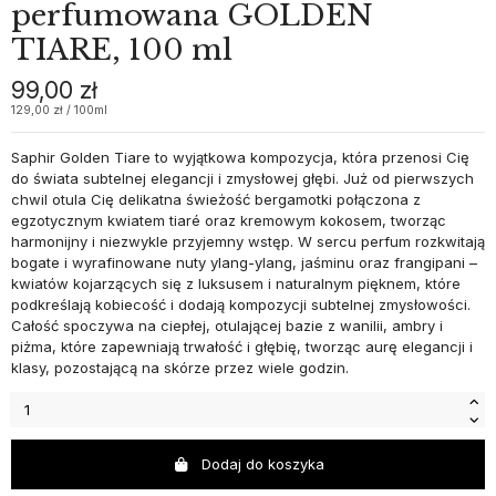
perfumowana GOLDEN
TIARE, 100 ml
99,00 zł
129,00 zł / 100ml
Saphir Golden Tiare to wyjątkowa kompozycja, która przenosi Cię
do świata subtelnej elegancji i zmysłowej głębi. Już od pierwszych
chwil otula Cię delikatna świeżość bergamotki połączona z
egzotycznym kwiatem tiaré oraz kremowym kokosem, tworząc
harmonijny i niezwykle przyjemny wstęp. W sercu perfum rozkwitają
bogate i wyrafinowane nuty ylang-ylang, jaśminu oraz frangipani –
kwiatów kojarzących się z luksusem i naturalnym pięknem, które
podkreślają kobiecość i dodają kompozycji subtelnej zmysłowości.
Całość spoczywa na ciepłej, otulającej bazie z wanilii, ambry i
piżma, które zapewniają trwałość i głębię, tworząc aurę elegancji i
klasy, pozostającą na skórze przez wiele godzin.
Dodaj do koszyka