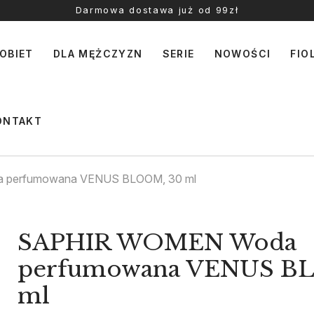
Darmowa dostawa już od 99zł
OBIET
DLA MĘŻCZYZN
SERIE
NOWOŚCI
FIO
ONTAKT
perfumowana VENUS BLOOM, 30 ml
SAPHIR WOMEN Woda
perfumowana VENUS B
ml