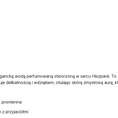
gancką wodą perfumowaną stworzoną w sercu Hiszpanii. To zap
elikatnością i wdziękiem, otulając skórę zmysłową aurą, któ
 promienna
 z przyjaciółmi