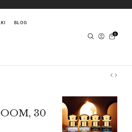
LKI
BLOG
0
LOOM, 30