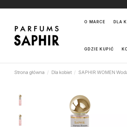
O MARCE
DLA K
GDZIE KUPIĆ
K
Strona główna
Dla kobiet
SAPHIR WOMEN Woda 