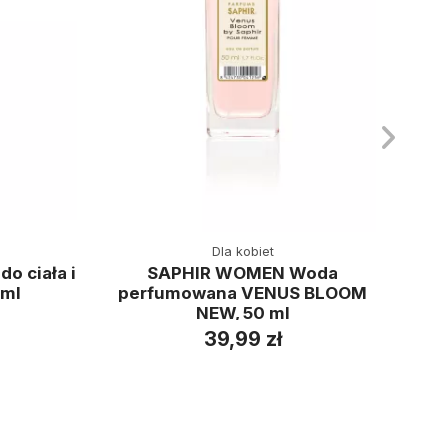
Dla kobiet
o ciała i
SAPHIR WOMEN Woda
 ml
perfumowana VENUS BLOOM
pe
NEW, 50 ml
39,99 zł