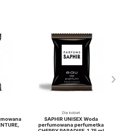
Dla kobiet
umowana
SAPHIR UNISEX Woda
SAP
ENTURE,
perfumowana perfumetka
per
CHERRY PARADISE, 1,75 ml