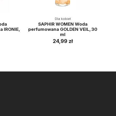
Dla kobiet
oda
SAPHIR WOMEN Woda
SAP
 IRONIE,
perfumowana GOLDEN VEIL, 30
per
ml
24,99 zł