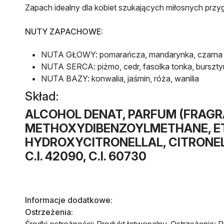
Zapach idealny dla kobiet szukających miłosnych przy
NUTY ZAPACHOWE:
NUTA GŁOWY: pomarańcza, mandarynka, czarna
NUTA SERCA: piżmo, cedr, fasolka tonka, burszty
NUTA BAZY: konwalia, jaśmin, róża, wanilia
Skład:
ALCOHOL DENAT, PARFUM (FRAGR
METHOXYDIBENZOYLMETHANE, ETH
HYDROXYCITRONELLAL, CITRONELLOL,
C.I. 42090, C.I. 60730
Informacje dodatkowe:
Ostrzeżenia:
Środki ostrożności: Produkt łatwopalny. Ostrzeżenie: 