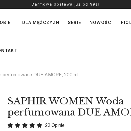
Darmowa dostawa już od 99zł
OBIET
DLA MĘŻCZYZN
SERIE
NOWOŚCI
FIO
ONTAKT
perfumowana DUE AMORE, 200 ml
SAPHIR WOMEN Woda
perfumowana DUE AMOR
22 Opinie