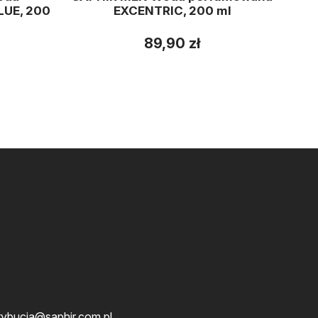
LUE, 200
EXCENTRIC, 200 ml
89,90 zł
rybucja@saphir.com.pl