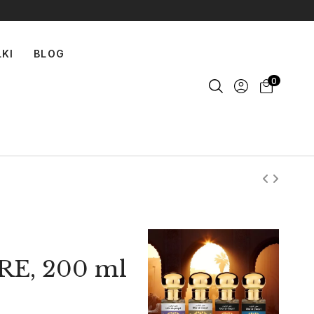
LKI
BLOG
0
E, 200 ml