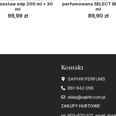
 zestaw edp 200 ml + 30
perfumowana SELECT B
ml
ml
99,99 zł
89,90 zł
Kontakt
SAPHIR PERFUMS
661-942-056
sklep@saphir.com.pl
ZAKUPY HURTOWE:
tel. 603-670-521, email:
dyst