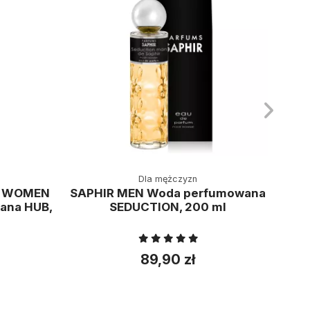
Dla mężczyzn
T WOMEN
SAPHIR MEN Woda perfumowana
ana HUB,
SEDUCTION, 200 ml
per
zes
89,90 zł