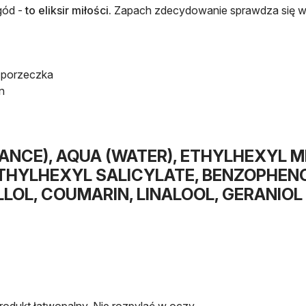
gód -
to eliksir miłości.
Zapach zdecydowanie sprawdza się w
 porzeczka
n
ANCE), AQUA (WATER), ETHYLHEXYL
YLHEXYL SALICYLATE, BENZOPHENON
 COUMARIN, LINALOOL, GERANIOL ± [C.I
Produkt łatwopalny. Nie rozpylać w oczy