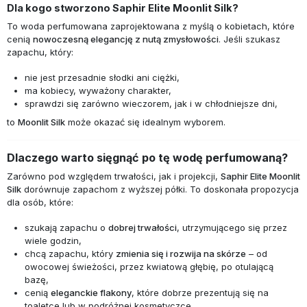
Dla kogo stworzono Saphir Elite Moonlit Silk?
To woda perfumowana zaprojektowana z myślą o kobietach, które
cenią
nowoczesną elegancję z nutą zmysłowości
. Jeśli szukasz
zapachu, który:
nie jest przesadnie słodki ani ciężki,
ma kobiecy, wyważony charakter,
sprawdzi się zarówno wieczorem, jak i w chłodniejsze dni,
to
Moonlit Silk
może okazać się idealnym wyborem.
Dlaczego warto sięgnąć po tę wodę perfumowaną?
Zarówno pod względem trwałości, jak i projekcji,
Saphir Elite Moonlit
Silk
dorównuje zapachom z wyższej półki. To doskonała propozycja
dla osób, które:
szukają zapachu o
dobrej trwałości
, utrzymującego się przez
wiele godzin,
chcą zapachu, który
zmienia się i rozwija na skórze
– od
owocowej świeżości, przez kwiatową głębię, po otulającą
bazę,
cenią
eleganckie flakony
, które dobrze prezentują się na
toaletce lub w podróżnej kosmetyczce.