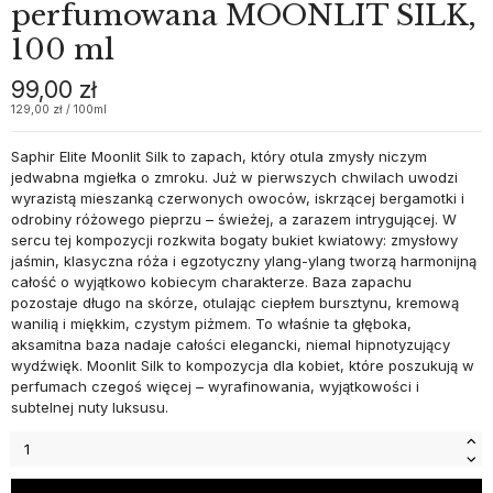
perfumowana MOONLIT SILK,
100 ml
99,00 zł
129,00 zł / 100ml
Saphir Elite Moonlit Silk to zapach, który otula zmysły niczym
jedwabna mgiełka o zmroku. Już w pierwszych chwilach uwodzi
wyrazistą mieszanką czerwonych owoców, iskrzącej bergamotki i
odrobiny różowego pieprzu – świeżej, a zarazem intrygującej. W
sercu tej kompozycji rozkwita bogaty bukiet kwiatowy: zmysłowy
jaśmin, klasyczna róża i egzotyczny ylang-ylang tworzą harmonijną
całość o wyjątkowo kobiecym charakterze. Baza zapachu
pozostaje długo na skórze, otulając ciepłem bursztynu, kremową
wanilią i miękkim, czystym piżmem. To właśnie ta głęboka,
aksamitna baza nadaje całości elegancki, niemal hipnotyzujący
wydźwięk. Moonlit Silk to kompozycja dla kobiet, które poszukują w
perfumach czegoś więcej – wyrafinowania, wyjątkowości i
subtelnej nuty luksusu.