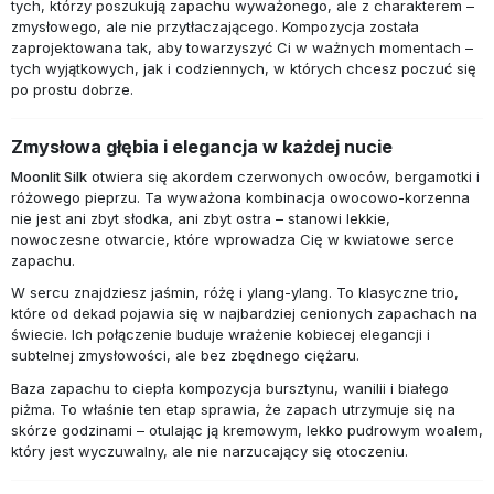
tych, którzy poszukują zapachu wyważonego, ale z charakterem –
zmysłowego, ale nie przytłaczającego. Kompozycja została
zaprojektowana tak, aby towarzyszyć Ci w ważnych momentach –
tych wyjątkowych, jak i codziennych, w których chcesz poczuć się
po prostu dobrze.
Zmysłowa głębia i elegancja w każdej nucie
Moonlit Silk
otwiera się akordem czerwonych owoców, bergamotki i
różowego pieprzu. Ta wyważona kombinacja owocowo-korzenna
nie jest ani zbyt słodka, ani zbyt ostra – stanowi lekkie,
nowoczesne otwarcie, które wprowadza Cię w kwiatowe serce
zapachu.
W sercu znajdziesz jaśmin, różę i ylang-ylang. To klasyczne trio,
które od dekad pojawia się w najbardziej cenionych zapachach na
świecie. Ich połączenie buduje wrażenie kobiecej elegancji i
subtelnej zmysłowości, ale bez zbędnego ciężaru.
Baza zapachu to ciepła kompozycja bursztynu, wanilii i białego
piżma. To właśnie ten etap sprawia, że zapach utrzymuje się na
skórze godzinami – otulając ją kremowym, lekko pudrowym woalem,
który jest wyczuwalny, ale nie narzucający się otoczeniu.