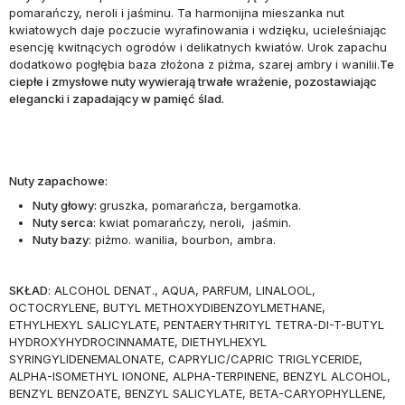
pomarańczy, neroli i jaśminu. Ta harmonijna mieszanka nut
kwiatowych daje poczucie wyrafinowania i wdzięku, ucieleśniając
esencję kwitnących ogrodów i delikatnych kwiatów. Urok zapachu
dodatkowo pogłębia baza złożona z piżma, szarej ambry i wanilii.
Te
ciepłe i zmysłowe nuty wywierają trwałe wrażenie, pozostawiając
elegancki i zapadający w pamięć ślad.
Nuty zapachowe:
Nuty głowy:
gruszka, pomarańcza, bergamotka.
Nuty serca
: kwiat pomarańczy, neroli, jaśmin.
Nuty bazy
: piżmo. wanilia, bourbon, ambra.
SKŁAD
: ALCOHOL DENAT., AQUA, PARFUM, LINALOOL,
OCTOCRYLENE, BUTYL METHOXYDIBENZOYLMETHANE,
ETHYLHEXYL SALICYLATE, PENTAERYTHRITYL TETRA-DI-T-BUTYL
HYDROXYHYDROCINNAMATE, DIETHYLHEXYL
SYRINGYLIDENEMALONATE, CAPRYLIC/CAPRIC TRIGLYCERIDE,
ALPHA-ISOMETHYL IONONE, ALPHA-TERPINENE, BENZYL ALCOHOL,
BENZYL BENZOATE, BENZYL SALICYLATE, BETA-CARYOPHYLLENE,