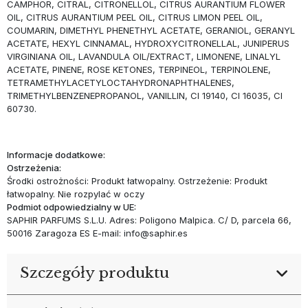
CAMPHOR, CITRAL, CITRONELLOL, CITRUS AURANTIUM FLOWER
OIL, CITRUS AURANTIUM PEEL OIL, CITRUS LIMON PEEL OIL,
COUMARIN, DIMETHYL PHENETHYL ACETATE, GERANIOL, GERANYL
ACETATE, HEXYL CINNAMAL, HYDROXYCITRONELLAL, JUNIPERUS
VIRGINIANA OIL, LAVANDULA OIL/EXTRACT, LIMONENE, LINALYL
ACETATE, PINENE, ROSE KETONES, TERPINEOL, TERPINOLENE,
TETRAMETHYLACETYLOCTAHYDRONAPHTHALENES,
TRIMETHYLBENZENEPROPANOL, VANILLIN, CI 19140, CI 16035, CI
60730.
Informacje dodatkowe:
Ostrzeżenia:
Środki ostrożności: Produkt łatwopalny. Ostrzeżenie: Produkt
łatwopalny. Nie rozpylać w oczy
Podmiot odpowiedzialny w UE:
SAPHIR PARFUMS S.L.U. Adres: Poligono Malpica. C/ D, parcela 66,
50016 Zaragoza ES E-mail: info@saphir.es
Szczegóły produktu