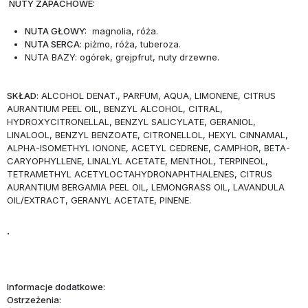
NUTY ZAPACHOWE:
NUTA GŁOWY:
magnolia, róża.
NUTA SERCA
: piżmo, róża, tuberoza.
NUTA BAZY: ogórek, grejpfrut, nuty drzewne.
SKŁAD
:
ALCOHOL DENAT., PARFUM, AQUA, LIMONENE, CITRUS
AURANTIUM PEEL OIL, BENZYL ALCOHOL, CITRAL,
HYDROXYCITRONELLAL, BENZYL SALICYLATE, GERANIOL,
LINALOOL, BENZYL BENZOATE, CITRONELLOL, HEXYL CINNAMAL,
ALPHA-ISOMETHYL IONONE, ACETYL CEDRENE, CAMPHOR, BETA-
CARYOPHYLLENE, LINALYL ACETATE, MENTHOL, TERPINEOL,
TETRAMETHYL ACETYLOCTAHYDRONAPHTHALENES, CITRUS
AURANTIUM BERGAMIA PEEL OIL, LEMONGRASS OIL, LAVANDULA
OIL/EXTRACT, GERANYL ACETATE, PINENE.
.
Informacje dodatkowe:
Ostrzeżenia: