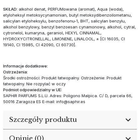
SKŁAD
: alkohol denat, PERFUMowana (aromat), Aqua (woda),
etyloheksyl metoksycynamonian, butyl metoksydibenzoilometanu,
salicylan etyloheksylu, benzofenonu-1, BHT, salicylan benzylu,
alkohol benzylowy, benzyl benzoesan cynamonowy, alkohol, cytral,
cytronelol, kumaryna, geraniol, HEXYL CINNAMAL,
HYDROXYCITRONELLAL, LIMONENE, LINALOOL, ± [CI 16035, CI
19140, CI 15985, CI 42090, CI 60730].
Informacje dodatkowe:
Ostrzeżenia:
Środki ostrożności: Produkt łatwopalny. Ostrzeżenie: Produkt
łatwopalny. Nie rozpylać w oczy
Podmiot odpowiedzialny w UE:
SAPHIR PARFUMS S.L.U. Adres: Poligono Malpica. C/ D, parcela 66,
50016 Zaragoza ES E-mail: info@saphir.es
Szczegóły produktu
Opinie (0)