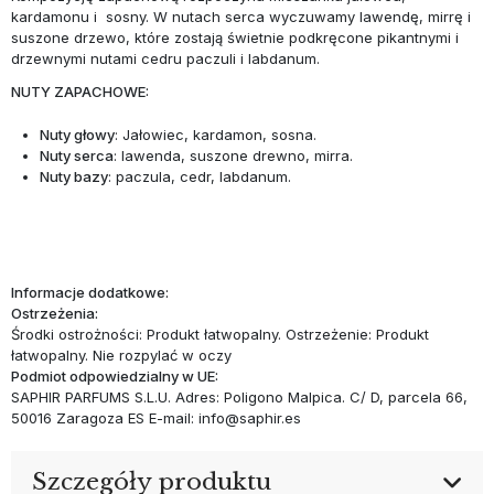
kardamonu i sosny. W nutach serca wyczuwamy lawendę, mirrę i
suszone drzewo, które zostają świetnie podkręcone pikantnymi i
drzewnymi nutami cedru paczuli i labdanum.
NUTY ZAPACHOWE:
Nuty głowy
: Jałowiec, kardamon, sosna.
Nuty serca
: lawenda, suszone drewno, mirra.
Nuty bazy
: paczula, cedr, labdanum.
Informacje dodatkowe:
Ostrzeżenia:
Środki ostrożności: Produkt łatwopalny. Ostrzeżenie: Produkt
łatwopalny. Nie rozpylać w oczy
Podmiot odpowiedzialny w UE:
SAPHIR PARFUMS S.L.U. Adres: Poligono Malpica. C/ D, parcela 66,
50016 Zaragoza ES E-mail: info@saphir.es
Szczegóły produktu