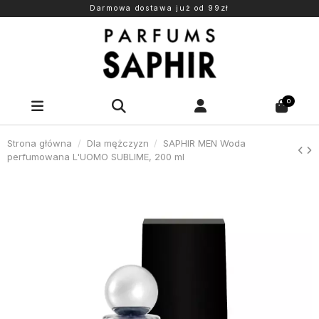
Darmowa dostawa już od 99zł
0
Strona główna
Dla mężczyzn
SAPHIR MEN Woda
perfumowana L'UOMO SUBLIME, 200 ml