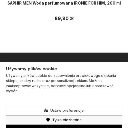
SAPHIR MEN Woda perfumowana IRONIE FOR HIM, 200 ml
89,90 zł
Informacje
Używamy plików cookie
Używamy plików cookie do zapewnienia prawidłowego działania
Kontakt
sklepu, analizy ruchu oraz personalizacji reklam. Możesz
zaakceptować wszystkie, odrzucić opcjonalne lub dostosować
Cookie settings
wybór.
Śledź nas
Polityka prywatności
Newsletter
Ustaw preferencje
Tylko niezbędne