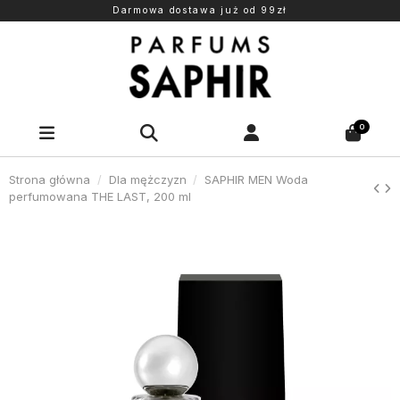
Darmowa dostawa już od 99zł
0
Strona główna
Dla mężczyzn
SAPHIR MEN Woda
perfumowana THE LAST, 200 ml