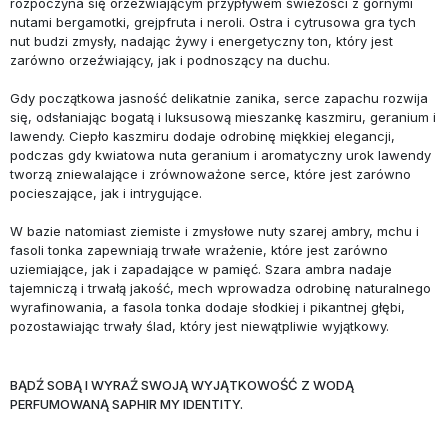
rozpoczyna się orzeźwiającym przypływem świeżości z górnymi
nutami bergamotki, grejpfruta i neroli. Ostra i cytrusowa gra tych
nut budzi zmysły, nadając żywy i energetyczny ton, który jest
zarówno orzeźwiający, jak i podnoszący na duchu.
Gdy początkowa jasność delikatnie zanika, serce zapachu rozwija
się, odsłaniając bogatą i luksusową mieszankę kaszmiru, geranium i
lawendy. Ciepło kaszmiru dodaje odrobinę miękkiej elegancji,
podczas gdy kwiatowa nuta geranium i aromatyczny urok lawendy
tworzą zniewalające i zrównoważone serce, które jest zarówno
pocieszające, jak i intrygujące.
W bazie natomiast ziemiste i zmysłowe nuty szarej ambry, mchu i
fasoli tonka zapewniają trwałe wrażenie, które jest zarówno
uziemiające, jak i zapadające w pamięć. Szara ambra nadaje
tajemniczą i trwałą jakość, mech wprowadza odrobinę naturalnego
wyrafinowania, a fasola tonka dodaje słodkiej i pikantnej głębi,
pozostawiając trwały ślad, który jest niewątpliwie wyjątkowy.
BĄDŹ SOBĄ I WYRAŹ SWOJĄ WYJĄTKOWOŚĆ Z WODĄ
PERFUMOWANĄ SAPHIR MY IDENTITY.