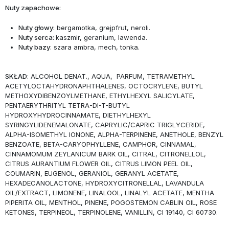
Nuty zapachowe:
Nuty głowy:
bergamotka, grejpfrut, neroli.
Nuty serca:
kaszmir, geranium, lawenda.
Nuty bazy
: szara ambra, mech, tonka.
SKŁAD
: ALCOHOL DENAT., AQUA, PARFUM, TETRAMETHYL
ACETYLOCTAHYDRONAPHTHALENES, OCTOCRYLENE, BUTYL
METHOXYDIBENZOYLMETHANE, ETHYLHEXYL SALICYLATE,
PENTAERYTHRITYL TETRA-DI-T-BUTYL
HYDROXYHYDROCINNAMATE, DIETHYLHEXYL
SYRINGYLIDENEMALONATE, CAPRYLIC/CAPRIC TRIGLYCERIDE,
ALPHA-ISOMETHYL IONONE, ALPHA-TERPINENE, ANETHOLE, BENZYL
BENZOATE, BETA-CARYOPHYLLENE, CAMPHOR, CINNAMAL,
CINNAMOMUM ZEYLANICUM BARK OIL, CITRAL, CITRONELLOL,
CITRUS AURANTIUM FLOWER OIL, CITRUS LIMON PEEL OIL,
COUMARIN, EUGENOL, GERANIOL, GERANYL ACETATE,
HEXADECANOLACTONE, HYDROXYCITRONELLAL, LAVANDULA
OIL/EXTRACT, LIMONENE, LINALOOL, LINALYL ACETATE, MENTHA
PIPERITA OIL, MENTHOL, PINENE, POGOSTEMON CABLIN OIL, ROSE
KETONES, TERPINEOL, TERPINOLENE, VANILLIN, CI 19140, CI 60730.