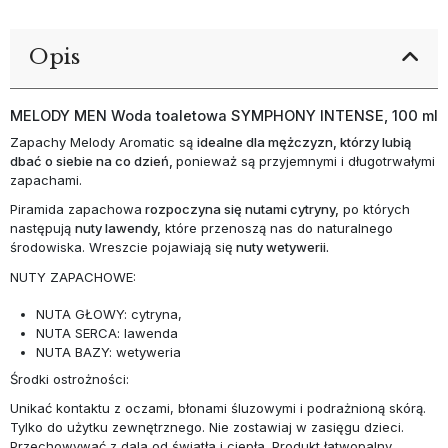
Opis
MELODY MEN Woda toaletowa SYMPHONY INTENSE, 100 ml
Zapachy Melody Aromatic są
idealne dla mężczyzn, którzy lubią
dbać o siebie na co dzień,
ponieważ są przyjemnymi i długotrwałymi
zapachami.
Piramida zapachowa
rozpoczyna się nutami cytryny,
po których
następują
nuty lawendy,
które przenoszą nas do naturalnego
środowiska. Wreszcie pojawiają się
nuty wetywerii.
NUTY ZAPACHOWE:
NUTA GŁOWY: cytryna,
NUTA SERCA: lawenda
NUTA BAZY: wetyweria
Środki ostrożności:
Unikać kontaktu z oczami, błonami śluzowymi i podrażnioną skórą.
Tylko do użytku zewnętrznego. Nie zostawiaj w zasięgu dzieci.
Przechowywać z dala od światła i ciepła. Produkt łatwopalny.