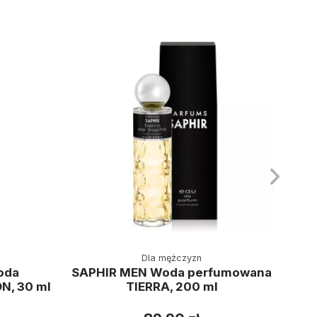
Dla mężczyzn
oda
SAPHIR MEN Woda perfumowana
S
N, 30 ml
TIERRA, 200 ml
per