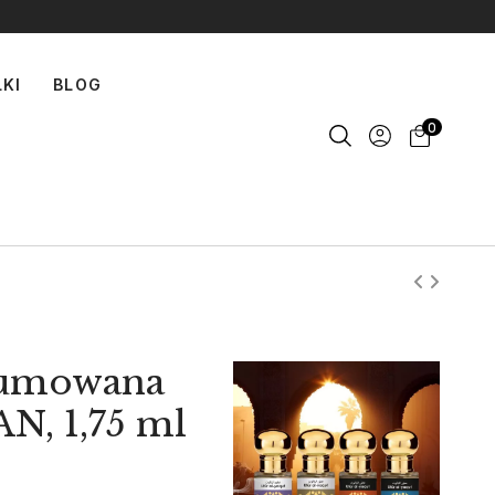
LKI
BLOG
0
fumowana
, 1,75 ml