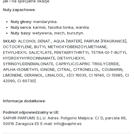
jak i na specjalne okazje.
Nuty zapachowe:
Nuty głowy
: mandarynka.
Nuty serca
: karmel, fasolka tonka, wanilia.
Nuty bazy:
wetyweria, mech, bursztyn.
SKŁAD
: ALCOHOL DENAT., AQUA [WATER], PARFUM [FRAGRANCE],
OCTOCRYLENE, BUTYL METHOXYDIBENZOYLMETHANE,
ETHYLHEXYL SALICYLATE, PENTAERYTHRITYL TETRA-DI-T-BUTYL
HYDROXYHYROCINNAMATE, DIETHYLHEXYL
SYRINGYLIDENEMALONATE, CAPRYLIC/CAPRIC TRIGLYCERIDE,
APLHA-ISOMETHYL IONONE, CITRAL, CITRONELLOL, COUMARIN,
LIMONENE, GERANIOL, LINALOOL, ±[CI 16035, CI 19140, CI 15985, CI
42090, CI 60730].
Informacje dodatkowe:
Podmiot odpowiedzialny w UE:
SAPHIR PARFUMS S.L.U. Adres: Poligono Malpica. C/ D, parcela 66,
50016 Zaragoza ES E-mail: info@saphir.es