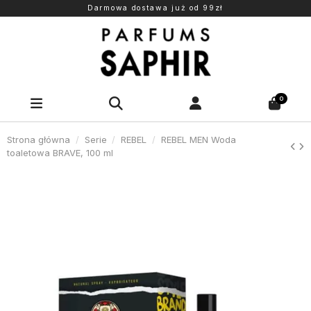
Darmowa dostawa już od 99zł
0
Strona główna
Serie
REBEL
REBEL MEN Woda
toaletowa BRAVE, 100 ml