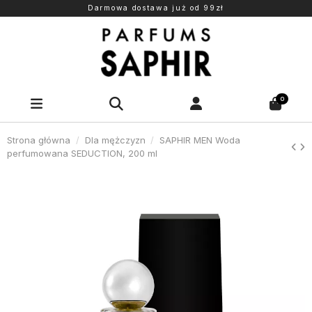
Darmowa dostawa już od 99zł
0
Strona główna
Dla mężczyzn
SAPHIR MEN Woda
perfumowana SEDUCTION, 200 ml