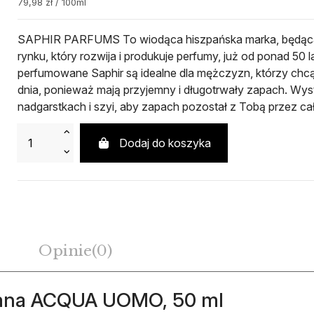
79,98 zł / 100ml
SAPHIR PARFUMS To wiodąca hiszpańska marka, będąca
rynku, który rozwija i produkuje perfumy, już od ponad 5
perfumowane Saphir są idealne dla mężczyzn, którzy chc
dnia, ponieważ mają przyjemny i długotrwały zapach. Wyst
nadgarstkach i szyi, aby zapach pozostał z Tobą przez cał
Dodaj do koszyka
Opinie
(0)
ana ACQUA UOMO, 50 ml