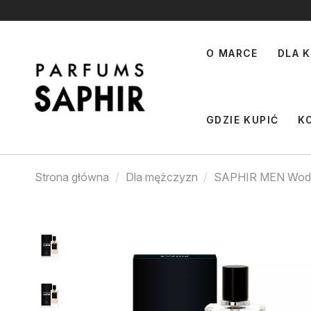
O MARCE
DLA K
GDZIE KUPIĆ
K
Strona główna
Dla mężczyzn
SAPHIR MEN Woda