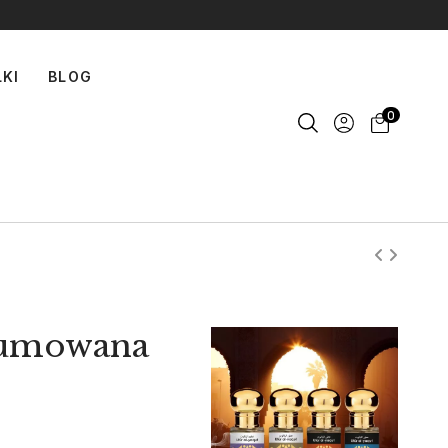
LKI
BLOG
0
fumowana