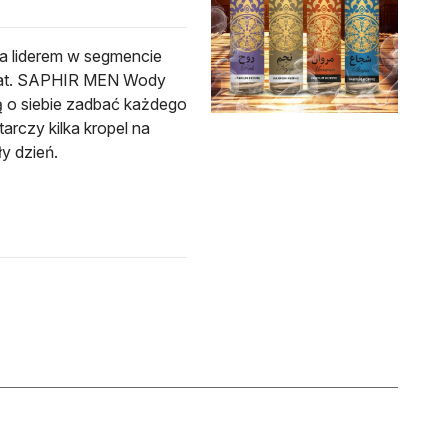
 liderem w segmencie
0 lat. SAPHIR MEN Wody
ą o siebie zadbać każdego
arczy kilka kropel na
y dzień.