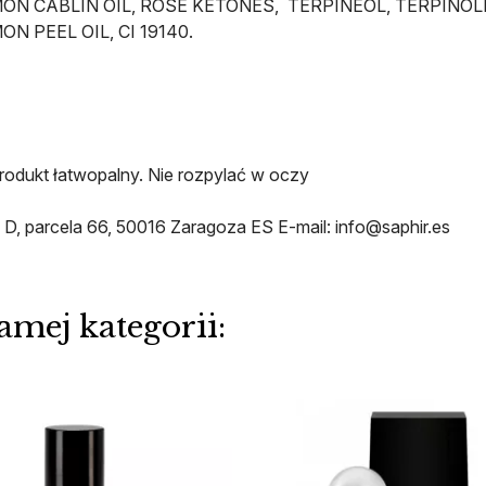
MON CABLIN OIL, ROSE KETONES, TERPINEOL, TERPINO
PEEL OIL, CI 19140.
Produkt łatwopalny. Nie rozpylać w oczy
, parcela 66, 50016 Zaragoza ES E-mail: info@saphir.es
amej kategorii: