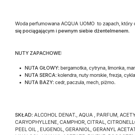
Woda perfumowana ACQUA UOMO to zapach, który o
się pociągającym i pewnym siebie dżentelmenem.
NUTY ZAPACHOWE:
NUTA GŁOWY
: bergamotka, cytryna, limonka, ma
NUTA SERCA
:
kolendra, nuty morskie, frezja, cykl
NUTA BAZY
:
cedr, paczula, mech, piżmo.
SKŁAD
: ALCOHOL DENAT., AQUA , PARFUM, ACE
CARYOPHYLLENE, CAMPHOR, CITRAL, CITRONELL
PEEL OIL , EUGENOL, GERANIOL, GERANYL ACE