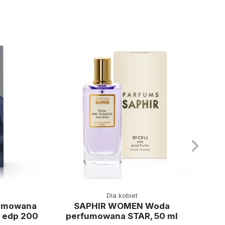
Dla kobiet
umowana
SAPHIR WOMEN Woda
 edp 200
perfumowana STAR, 50 ml
per