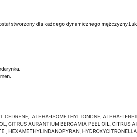
stał stworzony
dla każdego dynamicznego mężczyzny.Luks
ndarynka.
amen.
TYL CEDRENE, ALPHA-ISOMETHYL IONONE, ALPHA-TERPIN
OL, CITRUS AURANTIUM BERGAMIA PEEL OIL, CITRUS 
TATE , HEXAMETHYLINDANOPYRAN, HYDROXYCITRONELLAL