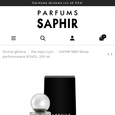
Darmowa dostawa już od 99zł
0
Strona główna
Dla mężczyzn
SAPHIR MEN Woda
perfumowana BOXES, 200 ml