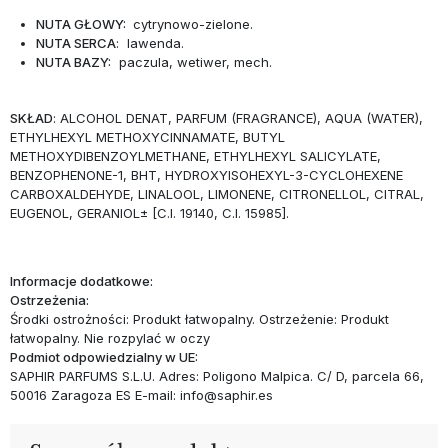
NUTA GŁOWY:
cytrynowo-zielone.
NUTA SERCA
: lawenda.
NUTA BAZY:
paczula, wetiwer, mech.
SKŁAD
: ALCOHOL DENAT, PARFUM (FRAGRANCE), AQUA (WATER),
ETHYLHEXYL METHOXYCINNAMATE, BUTYL
METHOXYDIBENZOYLMETHANE, ETHYLHEXYL SALICYLATE,
BENZOPHENONE-1, BHT, HYDROXYISOHEXYL-3-CYCLOHEXENE
CARBOXALDEHYDE, LINALOOL, LIMONENE, CITRONELLOL, CITRAL,
EUGENOL, GERANIOL± [C.I. 19140, C.I. 15985].
Informacje dodatkowe:
Ostrzeżenia:
Środki ostrożności: Produkt łatwopalny. Ostrzeżenie: Produkt
łatwopalny. Nie rozpylać w oczy
Podmiot odpowiedzialny w UE:
SAPHIR PARFUMS S.L.U. Adres: Poligono Malpica. C/ D, parcela 66,
50016 Zaragoza ES E-mail: info@saphir.es