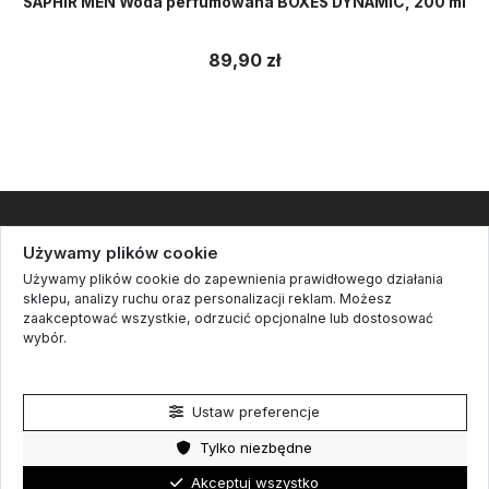
SAPHIR MEN Woda perfumowana BOXES DYNAMIC, 200 ml
89,90 zł
Informacje
Używamy plików cookie
Używamy plików cookie do zapewnienia prawidłowego działania
Kontakt
sklepu, analizy ruchu oraz personalizacji reklam. Możesz
zaakceptować wszystkie, odrzucić opcjonalne lub dostosować
Cookie settings
wybór.
Śledź nas
Polityka prywatności
Newsletter
Ustaw preferencje
Tylko niezbędne
Akceptuj wszystko