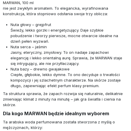
MARWAN,
100 ml
nie jest zwykłym aromatem. To elegancka, wyrafinowana
konstrukcja, która stopniowo odsłania swoje trzy oblicza:
Nuta głowy – grejpfrut
Świeży, lekko gorzki i energetyzujący. Daje szybkie
pobudzenie i tworzy pierwsze, mocne otwarcie idealne na
dzień pełen wyzwań.
Nuta serca – jaśmin
Jasny, eteryczny, zmysłowy. To on nadaje zapachowi
elegancję i lekko orientalną aurę. Sprawia, że MARWAN staje
się intrygujący, ale nie przytłaczający.
Nuta bazy – drewno gwajakowe
Ciepłe, głębokie, lekko dymne. To ono decyduje o trwałości
kompozycji i jej szlachetnym charakterze. Na skórze zostaje
długo, zapewniając efekt perfum klasy premium.
Ta struktura sprawia, że zapach rozwija się naturalnie, delikatnie
zmieniając klimat z minuty na minutę – jak gra światła i cienia na
skórze.
Dla kogo MARWAN będzie idealnym wyborem
Ta arabska woda perfumowana została stworzona z myślą o
mężczyznach, którzy: