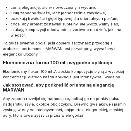
cenią elegancję, ale w nowoczesnym wydaniu,
lubią zapachy świeże, lecz jednocześnie zmysłowe,
oczekują trwałości i głębi typowej dla orientalnych perfum,
chcą, aby aromat zostawiał subtelny, ale wyczuwalny ślad,
szukają kompozycji odpowiedniej zarówno na dzień, jak i na
wieczór.
To także świetna opcja, jeśli dopiero zaczynasz przygodę z
arabskimi perfumami – MARWAN jest przystępny, wyważony i
elegancko ułożony.
Ekonomiczna forma 100 ml i wygodna aplikacja
Ekonomiczny flakon 100 ml .Arabskie kompozycje słyną z wysokiej
koncentracji, dlatego każda aplikacja jest intensywna i wydajna.
Jak stosować, aby podkreślić orientalną elegancję
MARWAN
Aby zapach rozwijał się harmonijnie, aplikuj go na punkty pulsu –
nadgarstki, szyję, okolice obojczyków. Drewno gwajakowe i jaśmin
zyskują wtedy na intensywności, dając efekt eleganckiej, męskiej
aury, która towarzyszy ci przez wiele godzin.