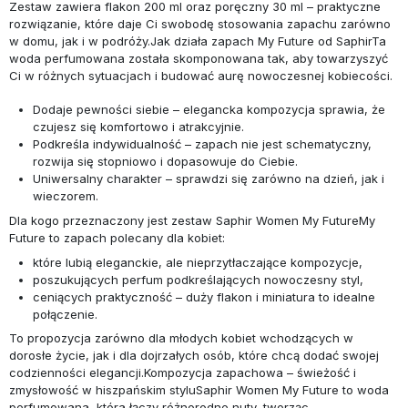
Zestaw zawiera flakon 200 ml oraz poręczny 30 ml – praktyczne
rozwiązanie, które daje Ci swobodę stosowania zapachu zarówno
w domu, jak i w podróży.Jak działa zapach My Future od SaphirTa
woda perfumowana została skomponowana tak, aby towarzyszyć
Ci w różnych sytuacjach i budować aurę nowoczesnej kobiecości.
Dodaje pewności siebie – elegancka kompozycja sprawia, że
czujesz się komfortowo i atrakcyjnie.
Podkreśla indywidualność – zapach nie jest schematyczny,
rozwija się stopniowo i dopasowuje do Ciebie.
Uniwersalny charakter – sprawdzi się zarówno na dzień, jak i
wieczorem.
Dla kogo przeznaczony jest zestaw Saphir Women My FutureMy
Future to zapach polecany dla kobiet:
które lubią eleganckie, ale nieprzytłaczające kompozycje,
poszukujących perfum podkreślających nowoczesny styl,
ceniących praktyczność – duży flakon i miniatura to idealne
połączenie.
To propozycja zarówno dla młodych kobiet wchodzących w
dorosłe życie, jak i dla dojrzałych osób, które chcą dodać swojej
codzienności elegancji.Kompozycja zapachowa – świeżość i
zmysłowość w hiszpańskim styluSaphir Women My Future to woda
perfumowana, która łączy różnorodne nuty, tworząc