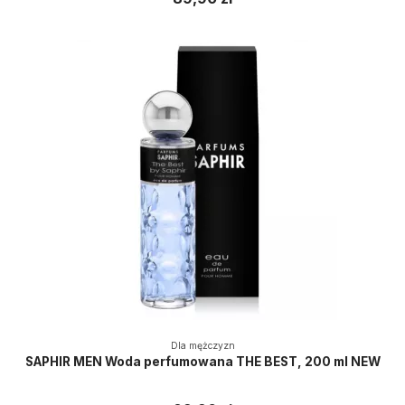
Dla mężczyzn
SAPHIR MEN Woda perfumowana THE BEST, 200 ml NEW