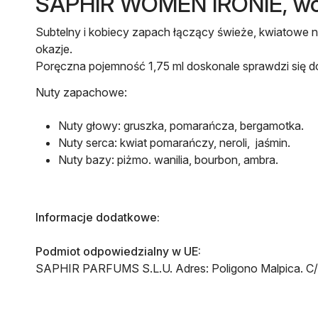
SAPHIR WOMEN IRONIE, wod
Subtelny i kobiecy zapach łączący świeże, kwiatowe 
okazje.
Poręczna pojemność 1,75 ml doskonale sprawdzi się 
Nuty zapachowe:
Nuty głowy:
gruszka, pomarańcza, bergamotka.
Nuty serca
: kwiat pomarańczy, neroli, jaśmin.
Nuty bazy
: piżmo. wanilia, bourbon, ambra.
Informacje dodatkowe:
Podmiot odpowiedzialny w UE:
SAPHIR PARFUMS S.L.U. Adres: Poligono Malpica. C/ D