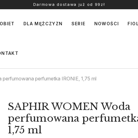
Darmowa dostawa już od 99zł
OBIET
DLA MĘŻCZYZN
SERIE
NOWOŚCI
FIO
ONTAKT
erfumowana perfumetka IRONIE, 1,75 ml
SAPHIR WOMEN Woda
perfumowana perfumetk
1,75 ml