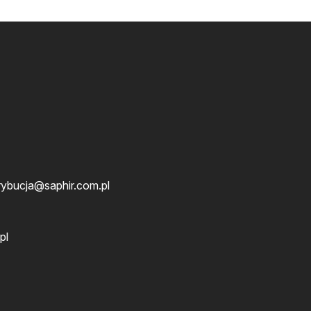
rybucja@saphir.com.pl
pl