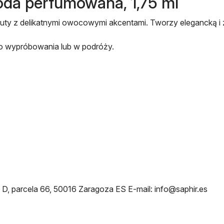
a perfumowana, 1,75 ml
nuty z delikatnymi owocowymi akcentami. Tworzy elegancką i
do wypróbowania lub w podróży.
, parcela 66, 50016 Zaragoza ES E-mail: info@saphir.es