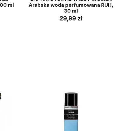
200 ml
Arabska woda perfumowana RUH,
pe
30 ml
29,99 zł